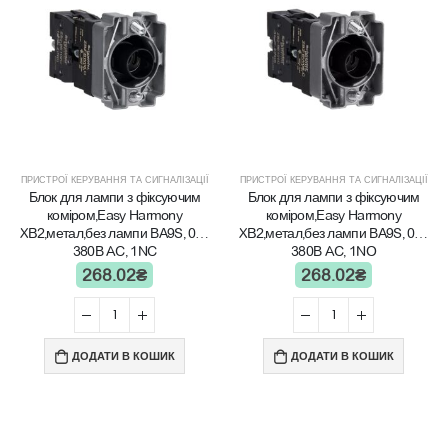
ПРИСТРОЇ КЕРУВАННЯ ТА СИГНАЛІЗАЦІЇ
ПРИСТРОЇ КЕРУВАННЯ ТА СИГНАЛІЗАЦІЇ
Блок для лампи з фіксуючим
Блок для лампи з фіксуючим
коміром,Easy Harmony
коміром,Easy Harmony
XB2,метал,без лампи ВА9S, 0…
XB2,метал,без лампи ВА9S, 0…
380В AC, 1NC
380В AC, 1NO
268.02
₴
268.02
₴
ДОДАТИ В КОШИК
ДОДАТИ В КОШИК