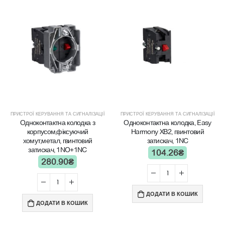
ПРИСТРОЇ КЕРУВАННЯ ТА СИГНАЛІЗАЦІЇ
ПРИСТРОЇ КЕРУВАННЯ ТА СИГНАЛІЗАЦІЇ
Одноконтактна колодка з
Одноконтактна колодка, Easy
корпусом,фіксуючий
Harmony XB2, гвинтовий
хомут,метал, гвинтовий
затискач, 1NC
затискач, 1NO+1NC
104.26
₴
280.90
₴
ДОДАТИ В КОШИК
ДОДАТИ В КОШИК