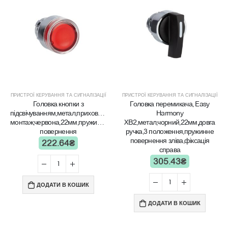
ПРИСТРОЇ КЕРУВАННЯ ТА СИГНАЛІЗАЦІЇ
ПРИСТРОЇ КЕРУВАННЯ ТА СИГНАЛІЗАЦІЇ
Головка кнопки з
Головка перемикача, Easy
підсвічуванням,метал,прихований
Harmony
монтаж,червона,22мм,пружинне
XB2,метал,чорний,22мм,довга
повернення
ручка,3 положення,пружинне
повернення зліва,фіксація
222.64
₴
справа
305.43
₴
ДОДАТИ В КОШИК
ДОДАТИ В КОШИК