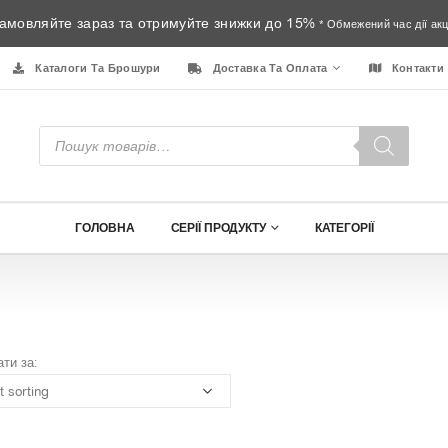
амовляйте зараз та отримуйте знижки до 15%
* Обмежений час дії акці
Каталоги Та Брошури
Доставка Та Оплата
Контакти
Пошук
товарів
ГОЛОВНА
СЕРІЇ ПРОДУКТУ
КАТЕГОРІЇ
ти за: