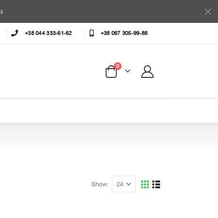
ї.
+38 044 333-61-62
+38 067 305-99-88
0
Show: