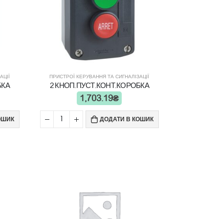
АЦІЇ
ПРИСТРОЇ КЕРУВАННЯ ТА СИГНАЛІЗАЦІЇ
БКА
2 КНОП.ПУСТ.КОНТ.КОРОБКА
1,703.19
₴
ОШИК
ДОДАТИ В КОШИК