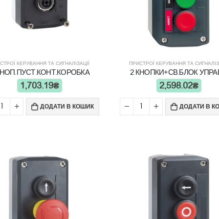
СТРОЇ КЕРУВАННЯ ТА СИГНАЛІЗАЦІЇ
ПРИСТРОЇ КЕРУВАННЯ ТА СИГНАЛІЗ
КНОП.ПУСТ.КОНТ.КОРОБКА
2 КНОПКИ+СВ.БЛОК УПРА
1,703.19
₴
2,598.02
₴
ДОДАТИ В КОШИК
ДОДАТИ В К