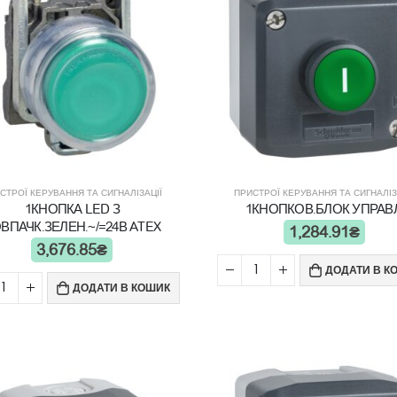
СТРОЇ КЕРУВАННЯ ТА СИГНАЛІЗАЦІЇ
ПРИСТРОЇ КЕРУВАННЯ ТА СИГНАЛІЗ
1КНОПКА LED З
1КНОПКОВ.БЛОК УПРАВЛ
ВПАЧК.ЗЕЛЕН.~/=24В ATEX
1,284.91
₴
3,676.85
₴
ДОДАТИ В К
ДОДАТИ В КОШИК