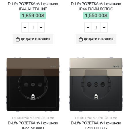
D-Life РОЗЕТКА з/к і кришкою
D-Life РОЗЕТКА з/к і кришкою
IP44 АНТРАЦИТ
IP44 БІЛИЙ ЛОТОС
1,859.00
₴
1,550.00
₴
ДОДАТИ В КОШИК
ДОДАТИ В КОШИК
ЕЛЕКТРОУСТАНОВЧІ СИСТЕМИ
ЕЛЕКТРОУСТАНОВЧІ СИСТЕМИ
D-Life РОЗЕТКА з/к і кришкою
D-Life РОЗЕТКА з/к і кришкою
IP44 МОККО
IP44 НІКЕЛЬ