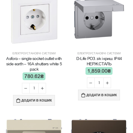
ЕЛЕКТРОУСТАНОВЧІ СИСТЕМИ
ЕЛЕКТРОУСТАНОВЧІ СИСТЕМИ
Asfora – single socket outlet with
D-Life РОЗ. з/к і криш. IP44
side earth – 16A shutters white 5
НЕРЖ.СТАЛЬ
pack
1,859.00
₴
780.62
₴
ДОДАТИ В КОШИК
ДОДАТИ В КОШИК