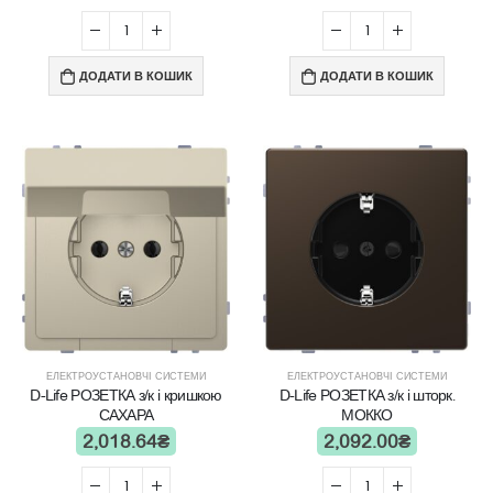
ДОДАТИ В КОШИК
ДОДАТИ В КОШИК
ЕЛЕКТРОУСТАНОВЧІ СИСТЕМИ
ЕЛЕКТРОУСТАНОВЧІ СИСТЕМИ
D-Life РОЗЕТКА з/к і кришкою
D-Life РОЗЕТКА з/к і шторк.
САХАРА
МОККО
2,018.64
₴
2,092.00
₴