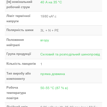
[Ie] номінальний
40 А на 35 °C
робочий струм
Ліміт термічної
1980 кА².с
напруги
Полярність шини
3L + N + PE
Положення
вгору
нейтралі
Група продукції
Силовий та розподільчий шинопровід
Кількість ланцюгів
1
Тип виробу або
пряма довжина
компоненту
Робоча
50-55 °C (87 % в)
температура
повітря
Лінійний опір