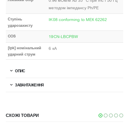
0.96 мОм/м Xb 35 °C при Inc і 50 Гц
методом імпедансу Ph/PE
Ступінь
IK08 conforming to МЕК 62262
ударозахисту
COS
19CN-LBCPBW
[Ipk] номінальний
6 кА
ударний струм
ОПИС
ЗАВАНТАЖЕННЯ
СХОЖІ ТОВАРИ