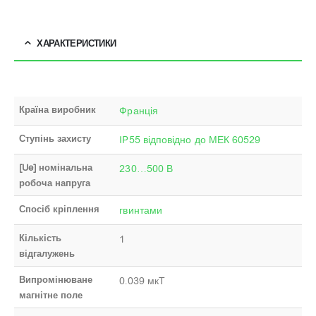
ХАРАКТЕРИСТИКИ
Країна виробник
Франція
Ступінь захисту
IP55 відповідно до МЕК 60529
[Ue] номінальна
230…500 В
робоча напруга
Спосіб кріплення
гвинтами
Кількість
1
відгалужень
Випромінюване
0.039 мкТ
магнітне поле