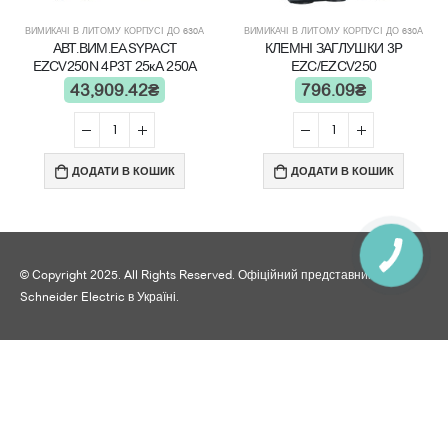
ВИМИКАЧІ В ЛИТОМУ КОРПУСІ ДО 630А
ВИМИКАЧІ В ЛИТОМУ КОРПУСІ ДО 630А
АВТ.ВИМ.EASYPACT
КЛЕМНІ ЗАГЛУШКИ 3P
EZCV250N 4P3T 25кА 250А
EZC/EZCV250
43,909.42
₴
796.09
₴
ДОДАТИ В КОШИК
ДОДАТИ В КОШИК
© Copyright 2025. All Rights Reserved. Офіційний представник
Schneider Electric в Україні.