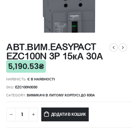
АВТ.ВИМ.EASYPACT
EZC100N 3P 15кА 30А
5,190.53
₴
НАЯВНІСТЬ:
Є В НАЯВНОСТІ
SKU:
EZC100N3030
CATEGORY:
ВИМИКАЧІ В ЛИТОМУ КОРПУСІ ДО 630А
ДОДАТИ В КОШИК