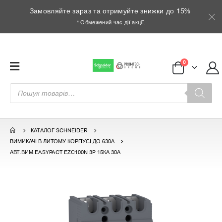
Замовляйте зараз та отримуйте знижки до 15%
* Обмежений час дії акції.
0
Пошук
товарів
КАТАЛОГ SCHNEIDER
ВИМИКАЧІ В ЛИТОМУ КОРПУСІ ДО 630А
АВТ.ВИМ.EASYPACT EZC100N 3P 15КА 30А