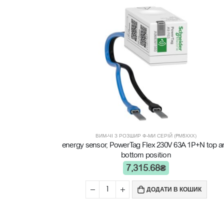
ВИМ-ЧІ З РОЗШИР Ф-МИ СЕРІЙ (PM5XXХ)
energy sensor, PowerTag Flex 230V 63A 1P+N top a
bottom position
7,315.68
₴
ДОДАТИ В КОШИК