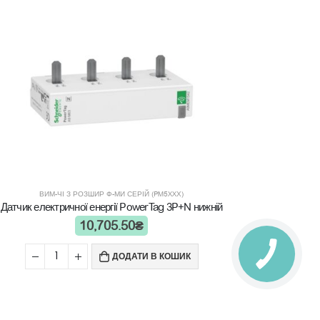
ВИ
energy se
ВИМ-ЧІ З РОЗШИР Ф-МИ СЕРІЙ (PM5XXХ)
Датчик електричної енергії PowerTag 3P+N нижній
10,705.50
₴
ДОДАТИ В КОШИК