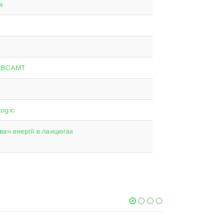
я
LBCAMT
ogic
вач енергії в ланцюгах