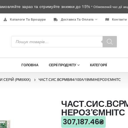
амовляйте зараз та отримуйте знижки до 15%
* Обмежений час дії акці
Каталоги Та Брошури
Доставка Та Оплата
Контакти
Пошук
товарів
ГОЛОВНА
СЕРІЇ ПРОДУКТУ
КАТЕГОРІЇ
И СЕРІЙ (PM5XXХ)
ЧАСТ.СИС.BCPMB/84/100А/19ММ/НЕРОЗ’ЄМНІТС
ЧАСТ.СИС.BCPM
НЕРОЗ’ЄМНІТС
307,187.46
₴