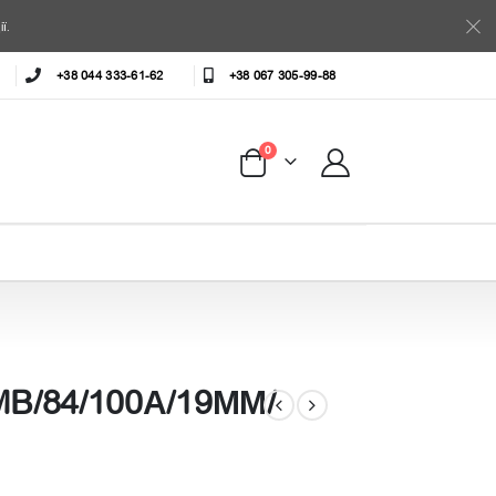
ї.
+38 044 333-61-62
+38 067 305-99-88
0
B/84/100А/19ММ/