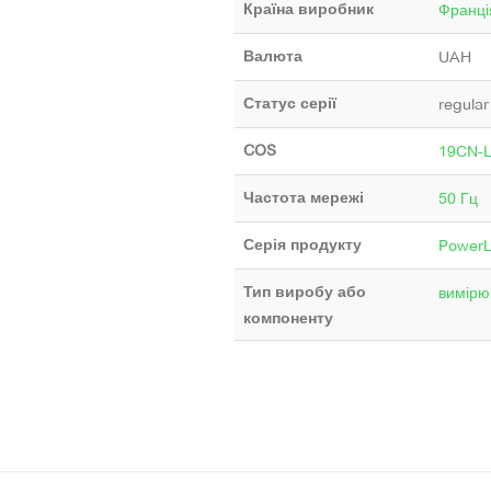
Країна виробник
Франці
Валюта
UAH
Статус серії
regular
COS
19CN-
Частота мережі
50 Гц
Серія продукту
PowerL
Тип виробу або
вимірю
компоненту