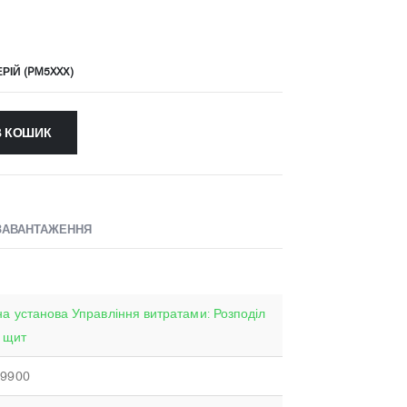
РІЙ (PM5XXХ)
В КОШИК
ЗАВАНТАЖЕННЯ
а установа Управління витратами: Розподіл
: щит
09900