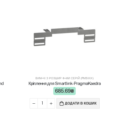
ВИМ-ЧІ З РОЗШИР Ф-МИ СЕРІЙ (PM5XXХ)
nd
Кріплення для Smartlink-PragmaKaedra
685.69
₴
ДОДАТИ В КОШИК