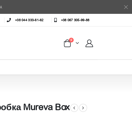
ї.
+38 044 333-61-62
+38 067 305-99-88
0
робка Mureva Box