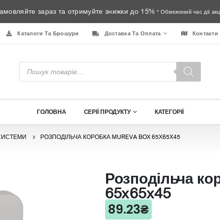
амовляйте зараз та отримуйте знижки до 15%
* Обмежений час дії акці
Каталоги Та Брошури
Доставка Та Оплата
Контакти
Пошук
товарів
ГОЛОВНА
СЕРІЇ ПРОДУКТУ
КАТЕГОРІЇ
СИСТЕМИ
РОЗПОДІЛЬЧА КОРОБКА MUREVA BOX 65Х65Х45
Розподільча ко
65х65х45
89.23
₴