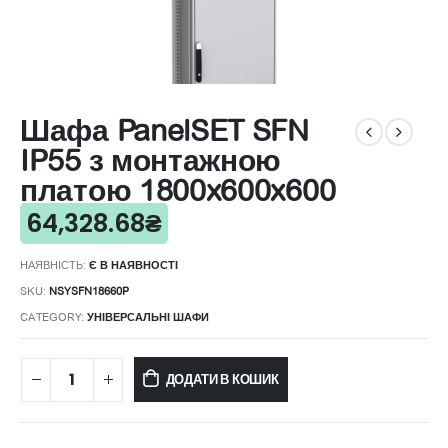
Шафа PanelSET SFN
IP55 з монтажною
платою 1800x600x600
64,328.68
₴
НАЯВНІСТЬ:
Є В НАЯВНОСТІ
SKU:
NSYSFN18660P
CATEGORY:
УНІВЕРСАЛЬНІ ШАФИ
ДОДАТИ В КОШИК