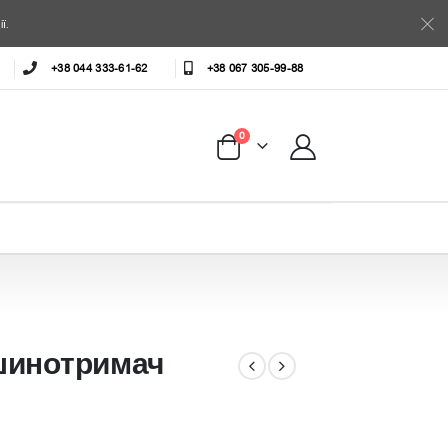
ї.
+38 044 333-61-62
+38 067 305-99-88
0
шинотримач