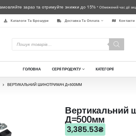
амовляйте зараз та отримуйте знижки до 15%
* Обмежений час дії акці
Каталоги Та Брошури
Доставка Та Оплата
Контакти
Пошук
товарів
ГОЛОВНА
СЕРІЇ ПРОДУКТУ
КАТЕГОРІЇ
ВЕРТИКАЛЬНИЙ ШИНОТРИМАЧ Д=500ММ
Вертикальний 
Д=500мм
3,385.53
₴