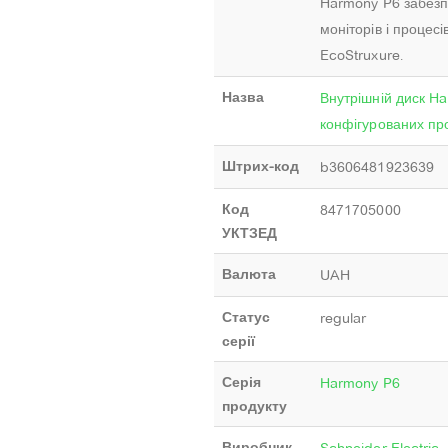
Harmony P6 забезп
моніторів і процесі
EcoStruxure.
Назва
Внутрішній диск H
конфігурованих про
Штрих-код
b3606481923639
Код
8471705000
УКТЗЕД
Валюта
UAH
Статус
regular
серії
Серія
Harmony P6
продукту
Виробник