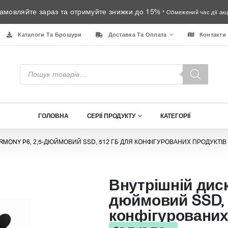
амовляйте зараз та отримуйте знижки до 15%
* Обмежений час дії акці
Каталоги Та Брошури
Доставка Та Оплата
Контакти
Пошук
товарів
ГОЛОВНА
СЕРІЇ ПРОДУКТУ
КАТЕГОРІЇ
RMONY P6, 2,5-ДЮЙМОВИЙ SSD, 512 ГБ ДЛЯ КОНФІГУРОВАНИХ ПРОДУКТІВ
Внутрішній диск
дюймовий SSD, 
конфігурованих