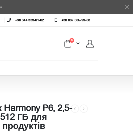
ї.
+38 044 333-61-62
+38 067 305-99-88
0
 Harmony P6, 2,5-
512 ГБ для
 продуктів