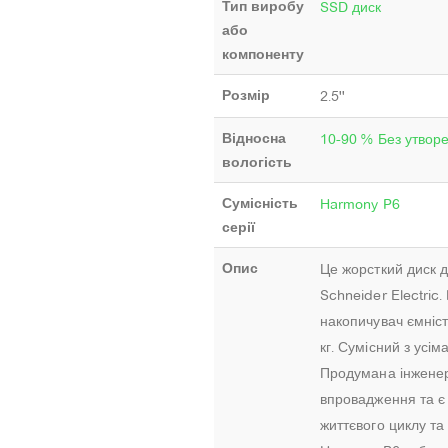
Тип виробу
SSD диск
або
компоненту
Розмір
2.5''
Відносна
10-90 % Без утвор
вологість
Сумісність
Harmony P6
серії
Опис
Це жорсткий диск д
Schneider Electri
накопичувач ємніст
кг. Сумісний з усі
Продумана інженер
впровадження та є
життєвого циклу та