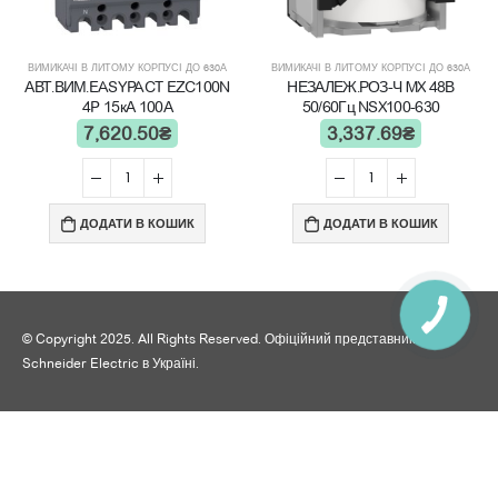
ВИМИКАЧІ В ЛИТОМУ КОРПУСІ ДО 630А
ВИМИКАЧІ В ЛИТОМУ КОРПУСІ ДО 630А
АВТ.ВИМ.EASYPACT EZC100N
НЕЗАЛЕЖ.РОЗ-Ч MX 48В
4P 15кА 100А
50/60Гц NSX100-630
7,620.50
₴
3,337.69
₴
ДОДАТИ В КОШИК
ДОДАТИ В КОШИК
© Copyright 2025. All Rights Reserved. Офіційний представник
Schneider Electric в Україні.