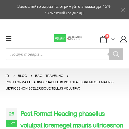
Замовляйте зараз та отримуйте знижки до 15%
* Обмежений час дії акції.
0
Пошук
товарів
BLOG
BAG
,
TRAVELING
POST FORMAT HEADING PHASELLUS VOLUTPAT LOREMEGET MAURIS
ULTRICESNON SCELERISQUE TELLUS VOLUTPAT.
Post Format Heading phasellus
26
Лют
volutpat loremeget mauris ultricesnon