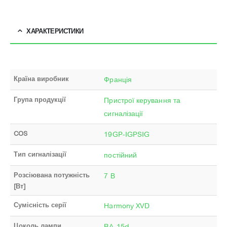
ХАРАКТЕРИСТИКИ
Країна виробник
Франція
Група продукції
Пристрої керування та
сигналізації
COS
19GP-IGPSIG
Тип сигналізації
постійний
Розсіювана потужність
7 В
[Вт]
Сумісність серії
Harmony XVD
Цоколь лампи
BA 15d