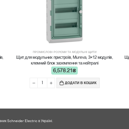
ПРОМИСЛОВІ РОЗ'ЄМИ ТА МОДУЛЬНІ ЩИТИ
в,
Щит для модульних пристроїв, Mureva, 3×12 модулів,
Щи
клемний блок заземлення та нейтралі
6,578.21
₴
ДОДАТИ В КОШИК
ник Schneider Electric в Україні.