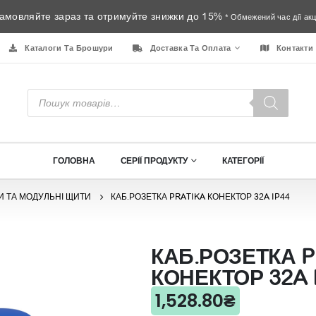
амовляйте зараз та отримуйте знижки до 15%
* Обмежений час дії акці
Каталоги Та Брошури
Доставка Та Оплата
Контакти
Пошук
товарів
ГОЛОВНА
СЕРІЇ ПРОДУКТУ
КАТЕГОРІЇ
И ТА МОДУЛЬНІ ЩИТИ
КАБ.РОЗЕТКА PRATIKA КОНЕКТОР 32A IP44
КАБ.РОЗЕТКА P
КОНЕКТОР 32A 
1,528.80
₴