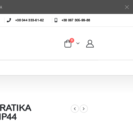
ї.
+38 044 333-61-62
+38 067 305-99-88
0
RATIKA
IP44