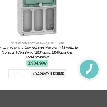
ПРО
Щит для мод
клем
ПРОМИСЛОВІ РОЗ'ЄМИ ТА МОДУЛЬНІ ЩИТИ
т для розетки з блокуванням, Mureva, 1х12 модулів,
3 отвори 103х225мм, (Ш)340мм х (В)460мм, без
клемного блоку
3,904.99
₴
ДОДАТИ В КОШИК