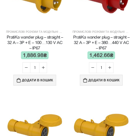
ПРОМИСЛОВІ РОЗ'ЄМИ ТА МОДУЛЬНІ ЩИТИ
ПРОМИСЛОВІ РОЗ'ЄМИ ТА МОДУЛЬНІ ЩИТИ
PratiKa wander plug – straight –
PratiKa wander plug – straight –
32 A – 3P + E – 100…130 V AC
32 A – 3P + E – 380…440 V AC
– IP67
– IP67
1,886.98
₴
1,462.66
₴
ДОДАТИ В КОШИК
ДОДАТИ В КОШИК