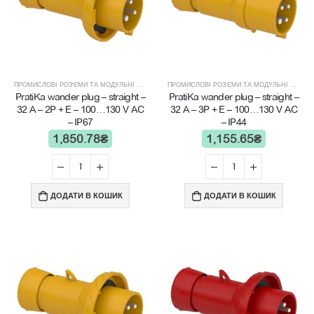
ПРОМИСЛОВІ РОЗ'ЄМИ ТА МОДУЛЬНІ ЩИТИ
ПРОМИСЛОВІ РОЗ'ЄМИ ТА МОДУЛЬНІ ЩИТИ
PratiKa wander plug – straight –
PratiKa wander plug – straight –
32 A – 2P + E – 100…130 V AC
32 A – 3P + E – 100…130 V AC
– IP67
– IP44
1,850.78
₴
1,155.65
₴
ДОДАТИ В КОШИК
ДОДАТИ В КОШИК