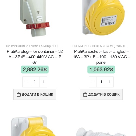
ПРОМИСЛОВІ РОЗ'ЄМИ ТА МОДУЛЬНІ ЩИТИ
ПРОМИСЛОВІ РОЗ'ЄМИ ТА МОДУЛЬНІ ЩИТИ
PratiKa plug – for container – 32
PratiKa socket – fast – angled –
A – 3P+E – 400..440 V AC – IP
16A – 3P + E – 100…130 V AC –
67
panel
2,882.26
₴
1,063.92
₴
ДОДАТИ В КОШИК
ДОДАТИ В КОШИК