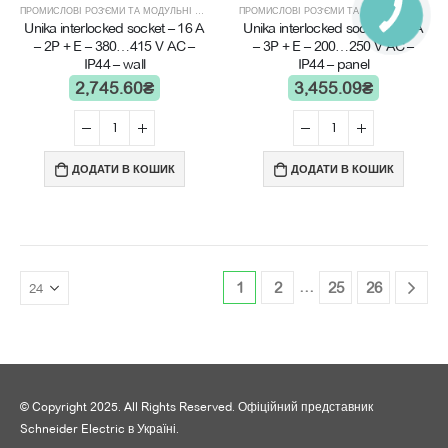
ПРОМИСЛОВІ РОЗ'ЄМИ ТА МОДУЛЬНІ ЩИТИ
ПРОМИСЛОВІ РОЗ'ЄМИ ТА МОДУЛЬНІ ЩИТИ
Unika interlocked socket – 16 A
Unika interlocked socket – 16 A
– 2P + E – 380…415 V AC –
– 3P + E – 200…250 V AC –
IP44 – wall
IP44 – panel
2,745.60
₴
3,455.09
₴
ДОДАТИ В КОШИК
ДОДАТИ В КОШИК
…
1
2
25
26
© Copyright 2025. All Rights Reserved. Офіційний представник
Schneider Electric в Україні.