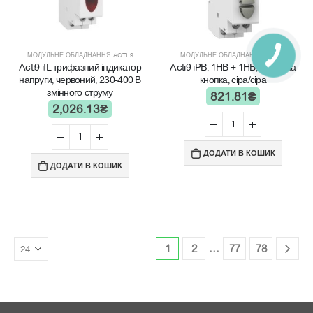
МОДУЛЬНЕ ОБЛАДНАННЯ ACTI 9
МОДУЛЬНЕ ОБЛАДНАННЯ ACTI 9
Acti9 iIL трифазний індикатор
Acti9 iPB, 1НВ + 1НВ, подвійна
напруги, червоний, 230-400 В
кнопка, сіра/сіра
змінного струму
821.81
₴
2,026.13
₴
ДОДАТИ В КОШИК
ДОДАТИ В КОШИК
…
1
2
77
78