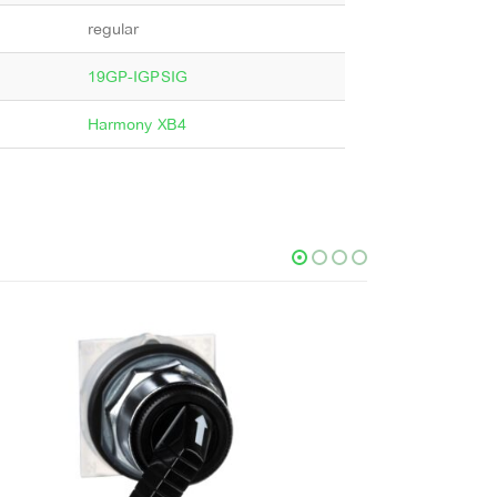
regular
19GP-IGPSIG
Harmony XB4
ПР
КОВПА