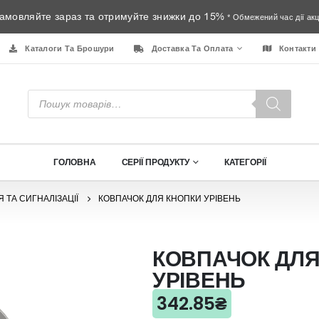
амовляйте зараз та отримуйте знижки до 15%
* Обмежений час дії акці
Каталоги Та Брошури
Доставка Та Оплата
Контакти
Пошук
товарів
ГОЛОВНА
СЕРІЇ ПРОДУКТУ
КАТЕГОРІЇ
 ТА СИГНАЛІЗАЦІЇ
КОВПАЧОК ДЛЯ КНОПКИ УРІВЕНЬ
КОВПАЧОК ДЛЯ
УРІВЕНЬ
342.85
₴