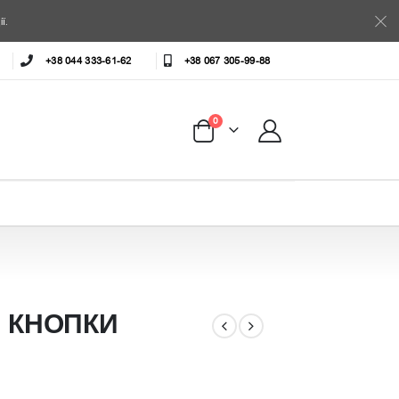
ї.
+38 044 333-61-62
+38 067 305-99-88
0
 КНОПКИ